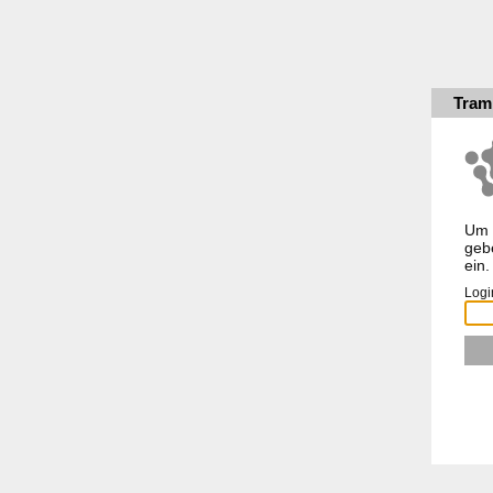
Tram
Um 
gebe
ein.
Logi